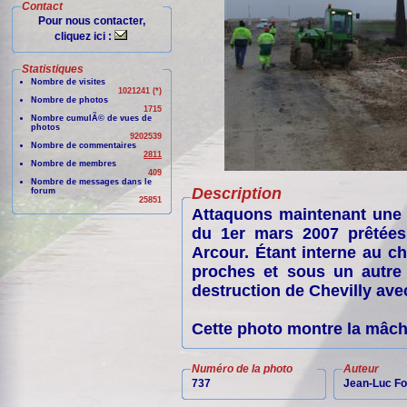
Contact
Pour nous contacter,
cliquez ici :
Statistiques
Nombre de visites
1021241 (*)
Nombre de photos
1715
Nombre cumulÃ© de vues de
photos
9202539
Nombre de commentaires
2811
Nombre de membres
409
Nombre de messages dans le
Description
forum
25851
Attaquons maintenant une s
du 1er mars 2007 prêtées
Arcour. Étant interne au ch
proches et sous un autre 
destruction de Chevilly avec
Cette photo montre la mâcho
Numéro de la photo
Auteur
737
Jean-Luc Fo