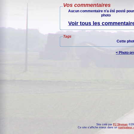
Vos commentaires
Aucun commentaire n'a été posté pour
photo
Voir tous les commentaire
Tags
Cette pho
< Photo p
Site créé par
PJ Skyman
©200
Ce site s'affiche mieux dans un
navigateur