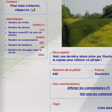
Contact
Pour nous contacter,
cliquez ici :
Statistiques
Nombre de visites
1020852 (*)
Nombre de photos
1715
Nombre cumulÃ© de vues de
photos
9184820
Nombre de commentaires
2811
Nombre de membres
409
Nombre de messages dans le
Description
forum
25851
Voici une dernière photo prise par Sharks
la rajoute pour clôturer ce périple !
Numéro de la photo
Auteur
848
SharksArt
Vos commentaires
Afficher les commentaires (7)
Voir tous les commenta
Tags
Cette pho