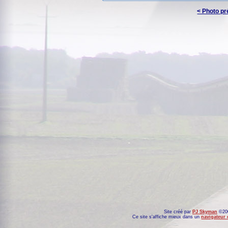
< Photo p
Site créé par
PJ Skyman
©200
Ce site s'affiche mieux dans un
navigateur