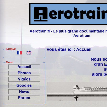
Aerotrain.fr - Le plus grand documentaire 
l'Aérotrain
Vous êtes ici : Accueil
Langue
Nous so
Menu
d'un
E
Accueil
s
Photos
alors p
Vidéos
Goodies
News
Forum