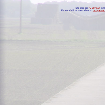
Site créé par
PJ Skyman
©200
Ce site s'affiche mieux dans un
navigateur