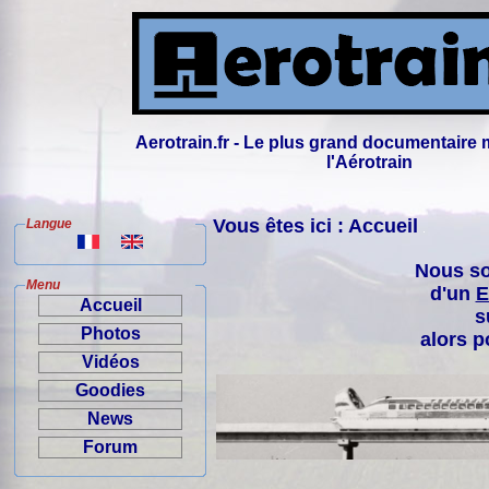
Aerotrain.fr - Le plus grand documentaire 
l'Aérotrain
Vous êtes ici : Accueil
Langue
Nous so
Menu
d'un
E
Accueil
s
Photos
alors p
Vidéos
Goodies
News
Forum