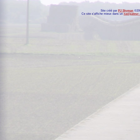
Site créé par
PJ Skyman
©200
Ce site s'affiche mieux dans un
navigateur