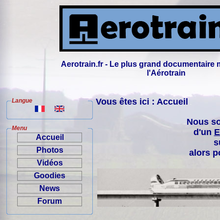
Aerotrain.fr - Le plus grand documentaire 
l'Aérotrain
Vous êtes ici : Accueil
Langue
Nous so
Menu
d'un
E
Accueil
s
Photos
alors p
Vidéos
Goodies
News
Forum