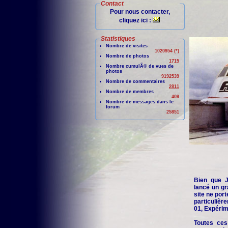
Contact
Pour nous contacter,
cliquez ici :
Statistiques
Nombre de visites
1020954 (*)
Nombre de photos
1715
Nombre cumulÃ© de vues de
photos
9192539
Nombre de commentaires
2811
Nombre de membres
409
Nombre de messages dans le
forum
25851
Bien que Je
lancé un gr
site ne port
particuliè
01, Expérime
Toutes ces