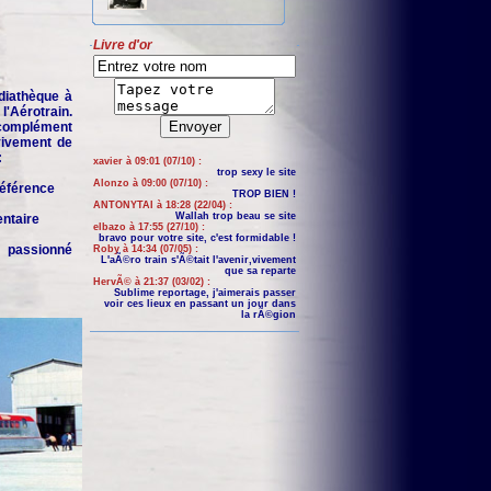
Livre d'or
iathèque à
'Aérotrain.
complément
 vivement de
:
xavier à 09:01 (07/10) :
trop sexy le site
Alonzo à 09:00 (07/10) :
 référence
TROP BIEN !
ANTONYTAI à 18:28 (22/04) :
Wallah trop beau se site
entaire
elbazo à 17:55 (27/10) :
bravo pour votre site, c'est formidable !
n passionné
Roby à 14:34 (07/05) :
L'aÃ©ro train s'Ã©tait l'avenir,vivement
que sa reparte
HervÃ© à 21:37 (03/02) :
Sublime reportage, j'aimerais passer
voir ces lieux en passant un jour dans
la rÃ©gion