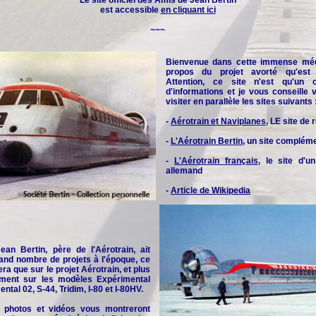
Le site officiel des
Amis de Jean Bertin
est accessible
en cliquant ici
~~~
Bienvenue dans cette immense méd
propos du projet avorté qu'est l
Attention, ce site n'est qu'un 
d'informations et je vous conseille
visiter en parallèle les sites suivants 
-
Aérotrain et Naviplanes
, LE site de
-
L'Aérotrain Bertin
, un site complém
-
L'Aérotrain français
, le site d'u
allemand
-
Article de Wikipedia
an Bertin, père de l'Aérotrain, ait
and nombre de projets à l'époque, ce
era que sur le projet Aérotrain, et plus
rement sur les modèles Expérimental
ntal 02, S-44, Tridim, I-80 et I-80HV.
 photos et vidéos vous montreront