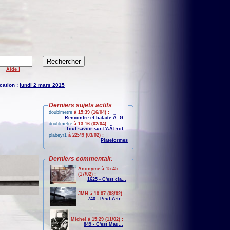
Aide !
cation :
lundi 2 mars 2015
Derniers sujets actifs
doublmetre
à 15:39 (16/04) :
Rencontre et balade Ã G...
doublmetre
à 13:16 (02/04) :
Tout savoir sur l'AÃ©rot...
plabeyr1
à 22:49 (03/02) :
Plateformes
Derniers commentair.
Anonyme à 15:45
(17/02) :
1625 - C'est cla...
JMH à 10:07 (08/02) :
740 - Peut-Ãªtr...
Michel à 15:29 (11/02) :
849 - C'est Mau...