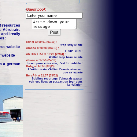
Guest book
f resources
e Aérotrain.
and I really
es :
xavier at 09:01 (07/10) :
trop sexy le site
nce website
Alonzo at 09:00 (07/10) :
TROP BIEN !
ANTONYTAI at 18:28 (22/04) :
y website
Wallah trop beau se site
elbazo at 17:55 (27/10) :
om a german
bravo pour votre site, c'est formidable !
Roby at 14:34 (07/05) :
L'aÃ©ro train s'Ã©tait l'avenir,vivement
que sa reparte
HervÃ© at 21:37 (03/02) :
Sublime reportage, j'aimerais passer
voir ces lieux en passant un jour dans
la rÃ©gion