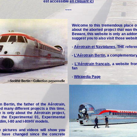
est accessible
en cliquant ici
~~~
Welcome to this tremendous place o
about the aborted project that was th
Beware, this website is only an addon 
suggest you to also visit those websit
-
Aérotrain et Naviplanes
, THE refere
-
L'Aérotrain Bertin
, a complementar
-
L'Aérotrain français
, a website fr
fan
-
Wikipedia Page
n Bertin, the father of the Aérotrain,
d many different projects a this time,
e is only about the Aérotrain project,
y the Experimental 01, Experimental
idim, I-80 and I-80HV models.
e pictures and videos will show you
 have changed since the concrete