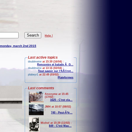
Help !
monday, march 2nd 2015
Last active topics
doublmetre
at 15:39 (16/04) :
Rencontre et balade Ã G...
doublmetre
at 13:16 (02/04) :
Tout savoir sur l'AÃ©rot...
plabeyr1
at 22:49 (03/02) :
Plateformes
Last comments
Anonyme at 15:45
(17/02) :
1625 - C'est cla...
JMH at 10:07 (08/02)
:
740 - Peut-Ãªtr...
Michel at 15:29 (11/02) :
849 - C'est Mau...