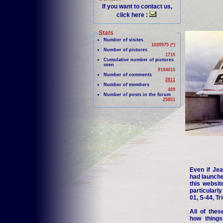
If you want to contact us,
click here :
Stats
Number of visites
1020975 (*)
Number of pictures
1715
Cumulative number of pictures
seen
9194015
Number of comments
2811
Number of members
409
Number of posts in the forum
25851
Even if Jea
had launche
this websit
particularl
01, S-44, Tr
All of thes
how things