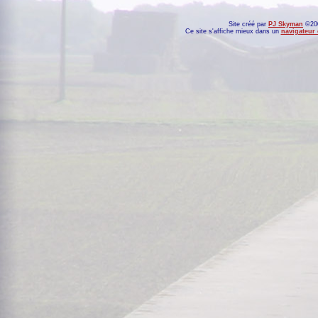
Site créé par
PJ Skyman
©200
Ce site s'affiche mieux dans un
navigateur