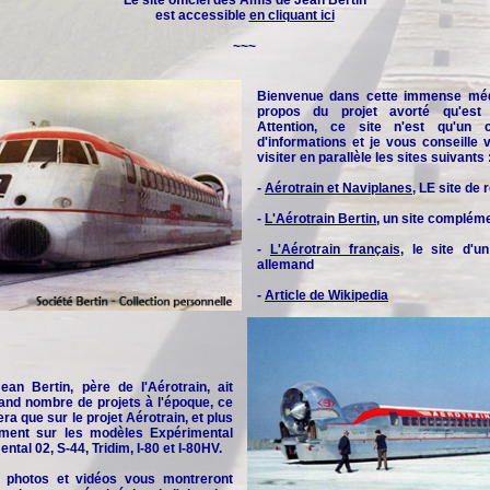
Le site officiel des
Amis de Jean Bertin
est accessible
en cliquant ici
~~~
Bienvenue dans cette immense méd
propos du projet avorté qu'est l
Attention, ce site n'est qu'un 
d'informations et je vous conseille
visiter en parallèle les sites suivants 
-
Aérotrain et Naviplanes
, LE site de
-
L'Aérotrain Bertin
, un site complém
-
L'Aérotrain français
, le site d'u
allemand
-
Article de Wikipedia
an Bertin, père de l'Aérotrain, ait
and nombre de projets à l'époque, ce
era que sur le projet Aérotrain, et plus
rement sur les modèles Expérimental
ntal 02, S-44, Tridim, I-80 et I-80HV.
 photos et vidéos vous montreront