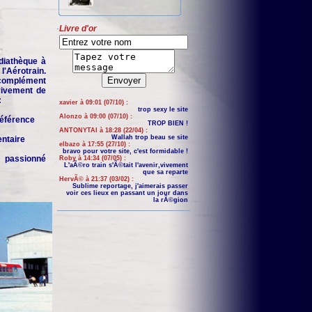
Livre d'or
iathèque à
'Aérotrain.
complément
 vivement de
:
xavier à 09:01 (07/10) :
trop sexy le site
Alonzo à 09:00 (07/10) :
 référence
TROP BIEN !
ANTONYTAI à 18:28 (22/04) :
Wallah trop beau se site
entaire
elbazo à 17:55 (27/10) :
bravo pour votre site, c'est formidable !
n passionné
Roby à 14:34 (07/05) :
L'aÃ©ro train s'Ã©tait l'avenir,vivement
que sa reparte
HervÃ© à 21:37 (03/02) :
Sublime reportage, j'aimerais passer
voir ces lieux en passant un jour dans
la rÃ©gion