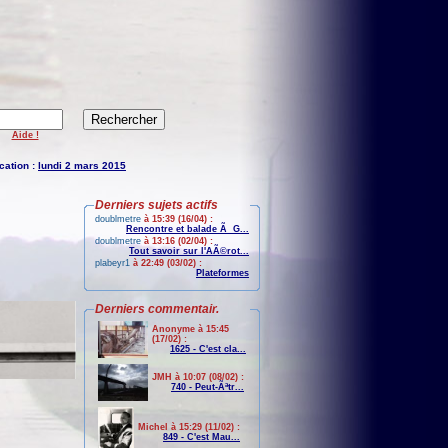
Aide !
cation :
lundi 2 mars 2015
Derniers sujets actifs
doublmetre
à 15:39 (16/04) :
Rencontre et balade Ã G...
doublmetre
à 13:16 (02/04) :
Tout savoir sur l'AÃ©rot...
plabeyr1
à 22:49 (03/02) :
Plateformes
Derniers commentair.
Anonyme à 15:45
(17/02) :
1625 - C'est cla...
JMH à 10:07 (08/02) :
740 - Peut-Ãªtr...
Michel à 15:29 (11/02) :
849 - C'est Mau...