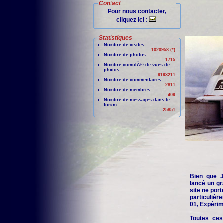
Contact
Pour nous contacter,
cliquez ici :
Statistiques
Nombre de visites
1020958 (*)
Nombre de photos
1715
Nombre cumulÃ© de vues de
photos
9193211
Nombre de commentaires
2811
Nombre de membres
409
Nombre de messages dans le
forum
25851
Bien que Je
lancé un gr
site ne port
particuliè
01, Expérime
Toutes ces