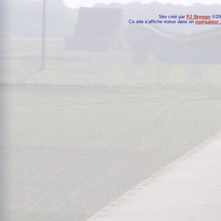
Site créé par
PJ Skyman
©200
Ce site s'affiche mieux dans un
navigateur