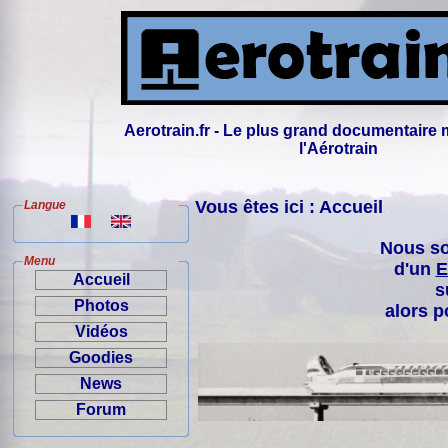
Aerotrain.fr - Le plus grand documentaire 
l'Aérotrain
Vous êtes ici : Accueil
Langue
Nous so
Menu
d'un
E
Accueil
s
Photos
alors p
Vidéos
Goodies
News
Forum