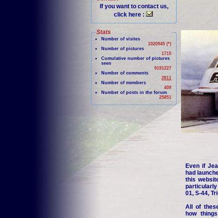
If you want to contact us,
click here :
Stats
Number of visites
1020945 (*)
Number of pictures
1715
Cumulative number of pictures
seen
9191227
Number of comments
2811
Number of members
409
Number of posts in the forum
25851
Even if Jea
had launche
this websit
particularl
01, S-44, Tr
All of thes
how things