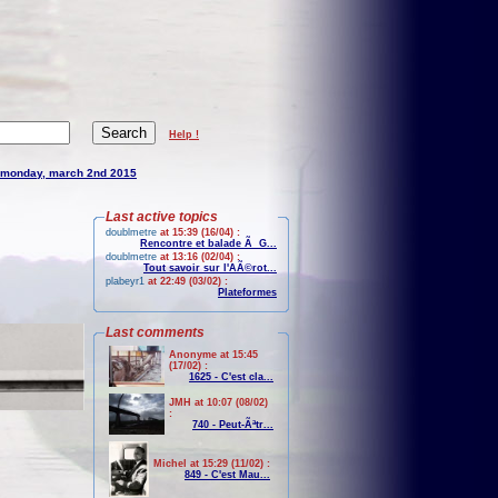
Help !
monday, march 2nd 2015
Last active topics
doublmetre
at 15:39 (16/04) :
Rencontre et balade Ã G...
doublmetre
at 13:16 (02/04) :
Tout savoir sur l'AÃ©rot...
plabeyr1
at 22:49 (03/02) :
Plateformes
Last comments
Anonyme at 15:45
(17/02) :
1625 - C'est cla...
JMH at 10:07 (08/02)
:
740 - Peut-Ãªtr...
Michel at 15:29 (11/02) :
849 - C'est Mau...