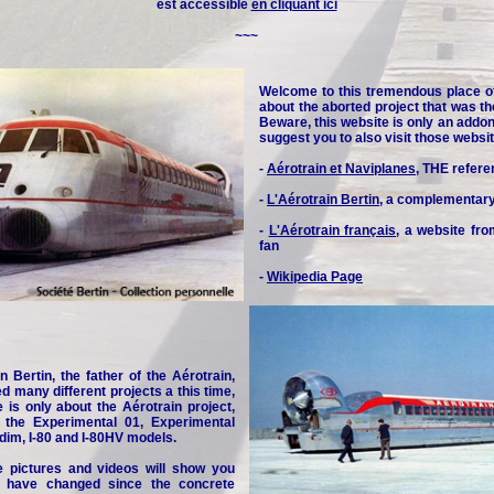
est accessible
en cliquant ici
~~~
Welcome to this tremendous place o
about the aborted project that was th
Beware, this website is only an addon 
suggest you to also visit those websit
-
Aérotrain et Naviplanes
, THE refere
-
L'Aérotrain Bertin
, a complementar
-
L'Aérotrain français
, a website fr
fan
-
Wikipedia Page
n Bertin, the father of the Aérotrain,
d many different projects a this time,
e is only about the Aérotrain project,
y the Experimental 01, Experimental
idim, I-80 and I-80HV models.
e pictures and videos will show you
 have changed since the concrete