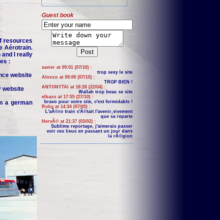
Guest book
f resources
e Aérotrain.
and I really
es :
xavier at 09:01 (07/10) :
trop sexy le site
nce website
Alonzo at 09:00 (07/10) :
TROP BIEN !
ANTONYTAI at 18:28 (22/04) :
y website
Wallah trop beau se site
elbazo at 17:55 (27/10) :
om a german
bravo pour votre site, c'est formidable !
Roby at 14:34 (07/05) :
L'aÃ©ro train s'Ã©tait l'avenir,vivement
que sa reparte
HervÃ© at 21:37 (03/02) :
Sublime reportage, j'aimerais passer
voir ces lieux en passant un jour dans
la rÃ©gion