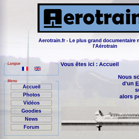
Aerotrain.fr - Le plus grand documentaire 
l'Aérotrain
Vous êtes ici : Accueil
Langue
Nous so
Menu
d'un
E
Accueil
s
Photos
alors p
Vidéos
Goodies
News
Forum