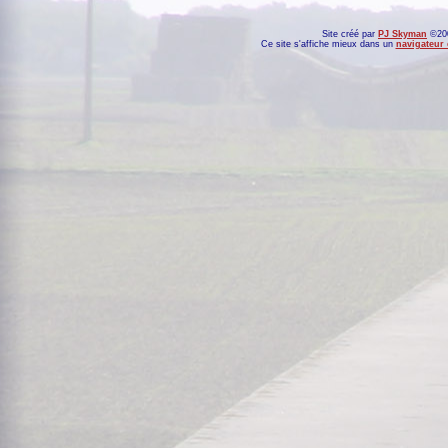
Site créé par
PJ Skyman
©200
Ce site s'affiche mieux dans un
navigateur