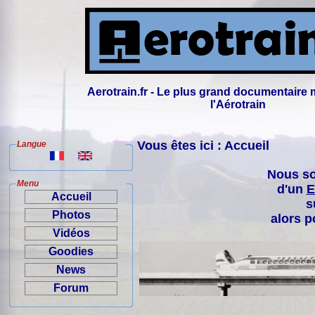
Aerotrain.fr - Le plus grand documentaire 
l'Aérotrain
Vous êtes ici : Accueil
Langue
Nous so
Menu
d'un
E
Accueil
s
Photos
alors p
Vidéos
Goodies
News
Forum