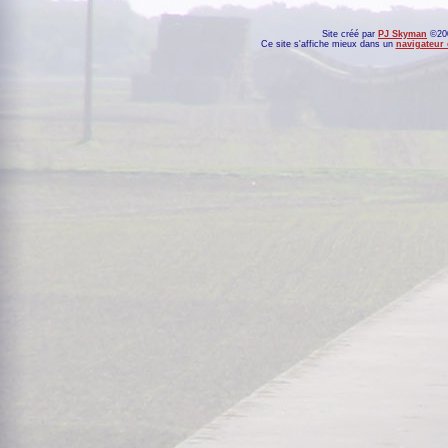
Site créé par
PJ Skyman
©200
Ce site s'affiche mieux dans un
navigateur