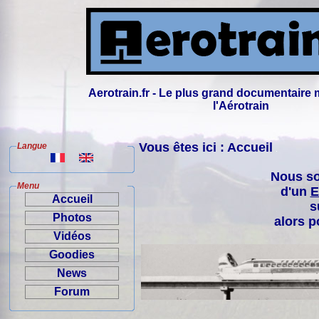
Aerotrain.fr - Le plus grand documentaire 
l'Aérotrain
Vous êtes ici : Accueil
Langue
Nous so
Menu
d'un
E
Accueil
s
Photos
alors p
Vidéos
Goodies
News
Forum