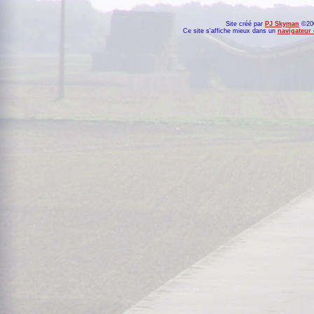
Site créé par
PJ Skyman
©200
Ce site s'affiche mieux dans un
navigateur