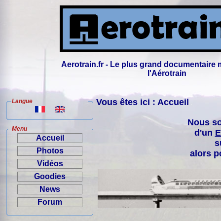
Aerotrain.fr - Le plus grand documentaire 
l'Aérotrain
Vous êtes ici : Accueil
Langue
Nous so
Menu
d'un
E
Accueil
s
Photos
alors p
Vidéos
Goodies
News
Forum