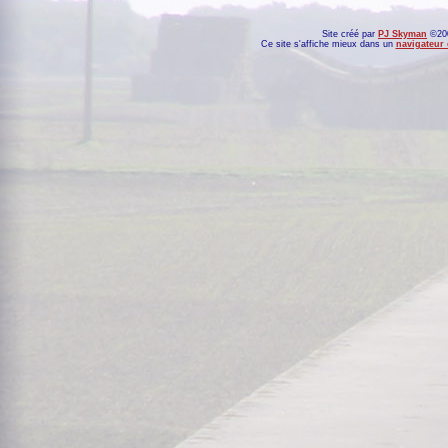
Site créé par
PJ Skyman
©200
Ce site s'affiche mieux dans un
navigateur