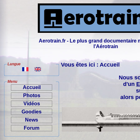
Aerotrain.fr - Le plus grand documentaire 
l'Aérotrain
Vous êtes ici : Accueil
Langue
Nous so
Menu
d'un
E
Accueil
s
Photos
alors p
Vidéos
Goodies
News
Forum