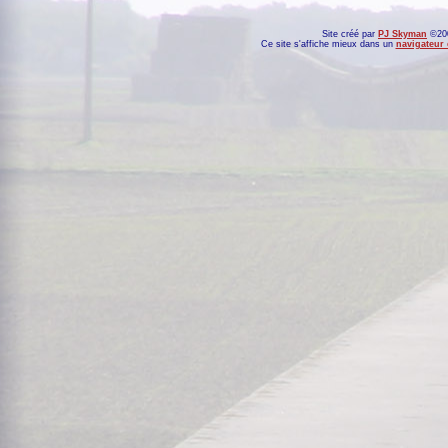
Site créé par
PJ Skyman
©200
Ce site s'affiche mieux dans un
navigateur