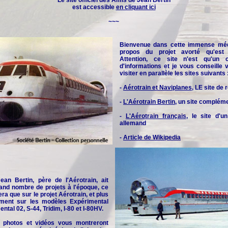
Le site officiel des
Amis de Jean Bertin
est accessible
en cliquant ici
~~~
Bienvenue dans cette immense méd
propos du projet avorté qu'est l
Attention, ce site n'est qu'un 
d'informations et je vous conseille
visiter en parallèle les sites suivants 
-
Aérotrain et Naviplanes
, LE site de
-
L'Aérotrain Bertin
, un site complém
-
L'Aérotrain français
, le site d'u
allemand
-
Article de Wikipedia
an Bertin, père de l'Aérotrain, ait
and nombre de projets à l'époque, ce
era que sur le projet Aérotrain, et plus
rement sur les modèles Expérimental
ntal 02, S-44, Tridim, I-80 et I-80HV.
 photos et vidéos vous montreront