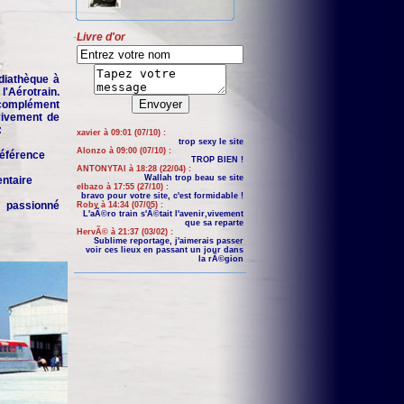
Livre d'or
iathèque à
'Aérotrain.
complément
 vivement de
:
xavier à 09:01 (07/10) :
trop sexy le site
Alonzo à 09:00 (07/10) :
 référence
TROP BIEN !
ANTONYTAI à 18:28 (22/04) :
Wallah trop beau se site
entaire
elbazo à 17:55 (27/10) :
bravo pour votre site, c'est formidable !
n passionné
Roby à 14:34 (07/05) :
L'aÃ©ro train s'Ã©tait l'avenir,vivement
que sa reparte
HervÃ© à 21:37 (03/02) :
Sublime reportage, j'aimerais passer
voir ces lieux en passant un jour dans
la rÃ©gion