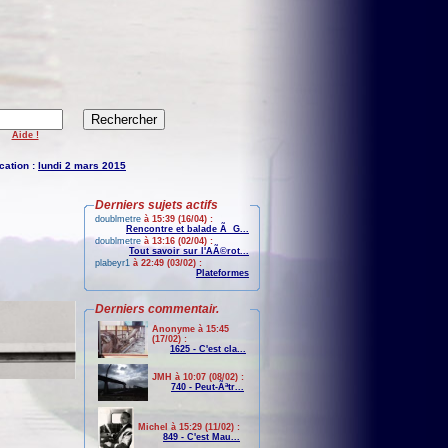
Aide !
cation :
lundi 2 mars 2015
Derniers sujets actifs
doublmetre
à 15:39 (16/04) :
Rencontre et balade Ã G...
doublmetre
à 13:16 (02/04) :
Tout savoir sur l'AÃ©rot...
plabeyr1
à 22:49 (03/02) :
Plateformes
Derniers commentair.
Anonyme à 15:45
(17/02) :
1625 - C'est cla...
JMH à 10:07 (08/02) :
740 - Peut-Ãªtr...
Michel à 15:29 (11/02) :
849 - C'est Mau...