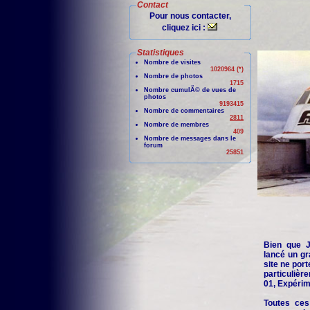
Contact
Pour nous contacter,
cliquez ici :
Statistiques
Nombre de visites
1020964 (*)
Nombre de photos
1715
Nombre cumulÃ© de vues de
photos
9193415
Nombre de commentaires
2811
Nombre de membres
409
Nombre de messages dans le
forum
25851
Bien que Je
lancé un gr
site ne port
particuliè
01, Expérime
Toutes ces