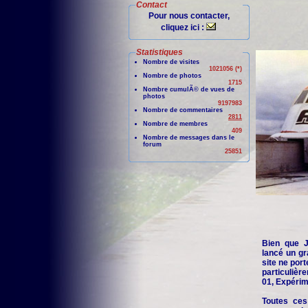
Contact
Pour nous contacter,
cliquez ici :
Statistiques
Nombre de visites
1021056 (*)
Nombre de photos
1715
Nombre cumulÃ© de vues de
photos
9197983
Nombre de commentaires
2811
Nombre de membres
409
Nombre de messages dans le
forum
25851
Bien que Je
lancé un gr
site ne port
particuliè
01, Expérime
Toutes ces