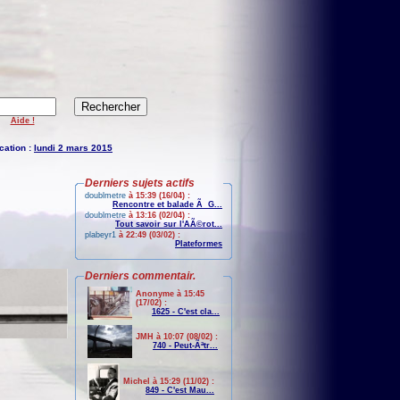
Aide !
cation :
lundi 2 mars 2015
Derniers sujets actifs
doublmetre
à 15:39 (16/04) :
Rencontre et balade Ã G...
doublmetre
à 13:16 (02/04) :
Tout savoir sur l'AÃ©rot...
plabeyr1
à 22:49 (03/02) :
Plateformes
Derniers commentair.
Anonyme à 15:45
(17/02) :
1625 - C'est cla...
JMH à 10:07 (08/02) :
740 - Peut-Ãªtr...
Michel à 15:29 (11/02) :
849 - C'est Mau...