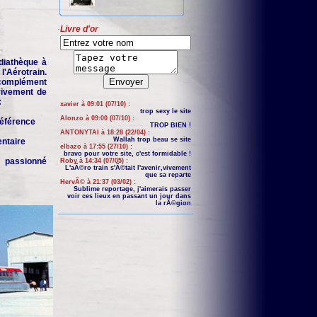
Livre d'or
iathèque à
'Aérotrain.
complément
 vivement de
:
xavier à 09:01 (07/10) :
trop sexy le site
Alonzo à 09:00 (07/10) :
 référence
TROP BIEN !
ANTONYTAI à 18:28 (22/04) :
Wallah trop beau se site
entaire
elbazo à 17:55 (27/10) :
bravo pour votre site, c'est formidable !
n passionné
Roby à 14:34 (07/05) :
L'aÃ©ro train s'Ã©tait l'avenir,vivement
que sa reparte
HervÃ© à 21:37 (03/02) :
Sublime reportage, j'aimerais passer
voir ces lieux en passant un jour dans
la rÃ©gion