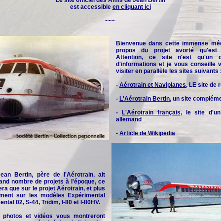
Le site officiel des
Amis de Jean Bertin
est accessible
en cliquant ici
~~~
Bienvenue dans cette immense méd
propos du projet avorté qu'est l
Attention, ce site n'est qu'un 
d'informations et je vous conseille
visiter en parallèle les sites suivants 
-
Aérotrain et Naviplanes
, LE site de
-
L'Aérotrain Bertin
, un site complém
-
L'Aérotrain français
, le site d'u
allemand
-
Article de Wikipedia
an Bertin, père de l'Aérotrain, ait
and nombre de projets à l'époque, ce
era que sur le projet Aérotrain, et plus
rement sur les modèles Expérimental
ntal 02, S-44, Tridim, I-80 et I-80HV.
 photos et vidéos vous montreront