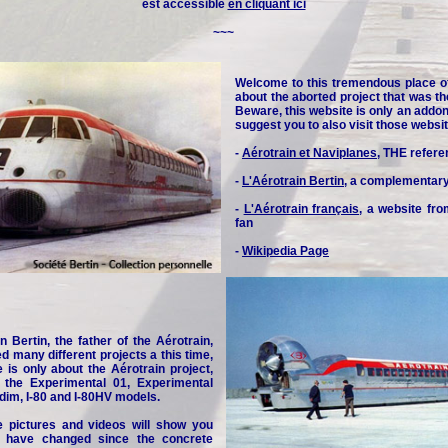
est accessible
en cliquant ici
~~~
Welcome to this tremendous place o
about the aborted project that was th
Beware, this website is only an addon 
suggest you to also visit those websit
-
Aérotrain et Naviplanes
, THE refere
-
L'Aérotrain Bertin
, a complementar
-
L'Aérotrain français
, a website fr
fan
-
Wikipedia Page
n Bertin, the father of the Aérotrain,
d many different projects a this time,
e is only about the Aérotrain project,
y the Experimental 01, Experimental
idim, I-80 and I-80HV models.
e pictures and videos will show you
 have changed since the concrete