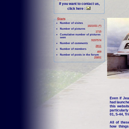
If you want to contact us,
click here :
Stats
Number of visites
1021031 (*)
Number of pictures
1715
Cumulative number of pictures
seen
9197574
Number of comments
2811
Number of members
409
Number of posts in the forum
25851
Even if Jea
had launche
this websit
particularl
01, S-44, Tr
All of thes
how things