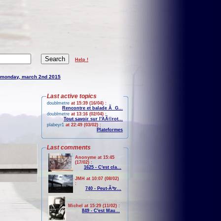
Help !
monday, march 2nd 2015
Last active topics
doublmetre
at 15:39 (16/04) :
Rencontre et balade Ã G...
doublmetre
at 13:16 (02/04) :
Tout savoir sur l'AÃ©rot...
plabeyr1
at 22:49 (03/02) :
Plateformes
Last comments
Anonyme at 15:45
(17/02) :
1625 - C'est cla...
JMH at 10:07 (08/02)
:
740 - Peut-Ãªtr...
Michel at 15:29 (11/02) :
849 - C'est Mau...