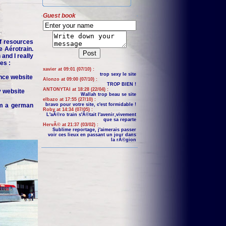
Guest book
f resources
e Aérotrain.
and I really
es :
xavier at 09:01 (07/10) :
trop sexy le site
nce website
Alonzo at 09:00 (07/10) :
TROP BIEN !
ANTONYTAI at 18:28 (22/04) :
y website
Wallah trop beau se site
elbazo at 17:55 (27/10) :
om a german
bravo pour votre site, c'est formidable !
Roby at 14:34 (07/05) :
L'aÃ©ro train s'Ã©tait l'avenir,vivement
que sa reparte
HervÃ© at 21:37 (03/02) :
Sublime reportage, j'aimerais passer
voir ces lieux en passant un jour dans
la rÃ©gion