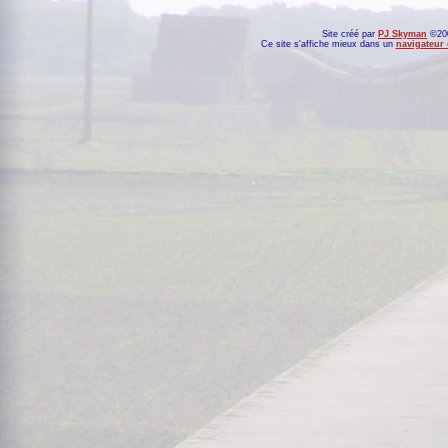
Site créé par
PJ Skyman
©200
Ce site s'affiche mieux dans un
navigateur