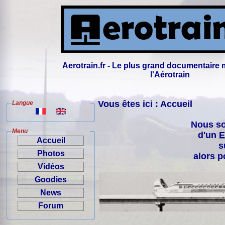
Aerotrain.fr - Le plus grand documentaire 
l'Aérotrain
Vous êtes ici : Accueil
Langue
Nous so
Menu
d'un
E
Accueil
s
Photos
alors p
Vidéos
Goodies
News
Forum