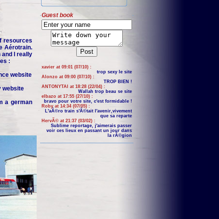
Guest book
f resources
e Aérotrain.
and I really
es :
xavier at 09:01 (07/10) :
trop sexy le site
nce website
Alonzo at 09:00 (07/10) :
TROP BIEN !
ANTONYTAI at 18:28 (22/04) :
y website
Wallah trop beau se site
elbazo at 17:55 (27/10) :
om a german
bravo pour votre site, c'est formidable !
Roby at 14:34 (07/05) :
L'aÃ©ro train s'Ã©tait l'avenir,vivement
que sa reparte
HervÃ© at 21:37 (03/02) :
Sublime reportage, j'aimerais passer
voir ces lieux en passant un jour dans
la rÃ©gion