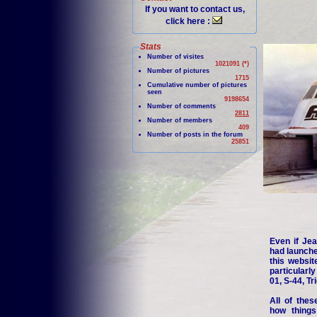
If you want to contact us,
click here :
Stats
Number of visites
1021091 (*)
Number of pictures
1715
Cumulative number of pictures
seen
9198654
Number of comments
2811
Number of members
409
Number of posts in the forum
25851
Even if Jea
had launche
this websit
particularl
01, S-44, Tr
All of thes
how things