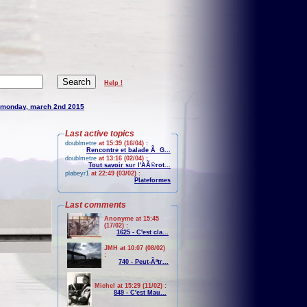
Help !
monday, march 2nd 2015
Last active topics
doublmetre
at 15:39 (16/04) :
Rencontre et balade Ã G...
doublmetre
at 13:16 (02/04) :
Tout savoir sur l'AÃ©rot...
plabeyr1
at 22:49 (03/02) :
Plateformes
Last comments
Anonyme at 15:45
(17/02) :
1625 - C'est cla...
JMH at 10:07 (08/02)
:
740 - Peut-Ãªtr...
Michel at 15:29 (11/02) :
849 - C'est Mau...