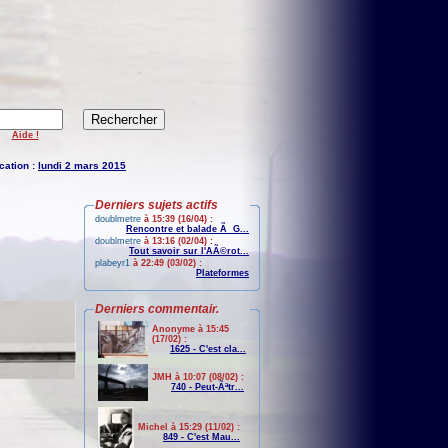
Aide !
cation :
lundi 2 mars 2015
Derniers sujets actifs
doublmetre
à 15:39 (16/04) :
Rencontre et balade Ã G...
doublmetre
à 13:16 (02/04) :
Tout savoir sur l'AÃ©rot...
plabeyr1
à 22:49 (03/02) :
Plateformes
Derniers commentair.
Anonyme à 15:45
(17/02) :
1625 - C'est cla...
JMH à 10:07 (08/02) :
740 - Peut-Ãªtr...
Michel à 15:29 (11/02) :
849 - C'est Mau...