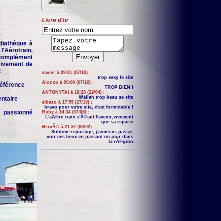
Livre d'or
iathèque à
'Aérotrain.
complément
 vivement de
:
xavier à 09:01 (07/10) :
trop sexy le site
Alonzo à 09:00 (07/10) :
 référence
TROP BIEN !
ANTONYTAI à 18:28 (22/04) :
Wallah trop beau se site
entaire
elbazo à 17:55 (27/10) :
bravo pour votre site, c'est formidable !
n passionné
Roby à 14:34 (07/05) :
L'aÃ©ro train s'Ã©tait l'avenir,vivement
que sa reparte
HervÃ© à 21:37 (03/02) :
Sublime reportage, j'aimerais passer
voir ces lieux en passant un jour dans
la rÃ©gion