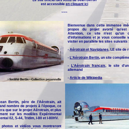
Le site officiel des
Amis de Jean Bertin
est accessible
en cliquant ici
~~~
Bienvenue dans cette immense méd
propos du projet avorté qu'est l
Attention, ce site n'est qu'un 
d'informations et je vous conseille
visiter en parallèle les sites suivants 
-
Aérotrain et Naviplanes
, LE site de
-
L'Aérotrain Bertin
, un site complém
-
L'Aérotrain français
, le site d'u
allemand
-
Article de Wikipedia
an Bertin, père de l'Aérotrain, ait
and nombre de projets à l'époque, ce
era que sur le projet Aérotrain, et plus
rement sur les modèles Expérimental
ntal 02, S-44, Tridim, I-80 et I-80HV.
 photos et vidéos vous montreront