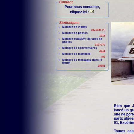
Contact
Pour nous contacter,
cliquez ici :
Statistiques
Nombre de visites
1021038 (*)
Nombre de photos
1715
Nombre cumulÃ© de vues de
photos
9197676
Nombre de commentaires
2811
Nombre de membres
409
Nombre de messages dans le
forum
25851
Bien que Je
lancé un gr
site ne port
particuliè
01, Expérime
Toutes ces