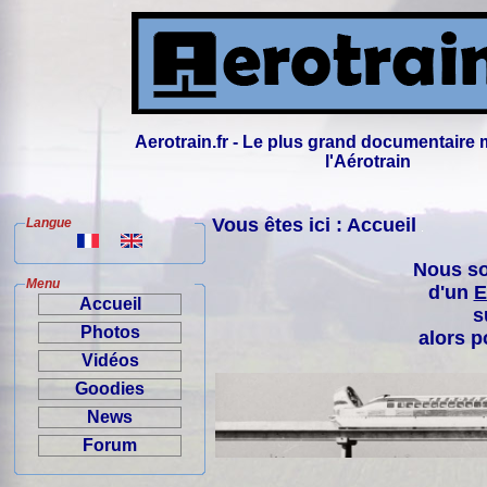
Aerotrain.fr - Le plus grand documentaire 
l'Aérotrain
Vous êtes ici : Accueil
Langue
Nous so
Menu
d'un
E
Accueil
s
Photos
alors p
Vidéos
Goodies
News
Forum