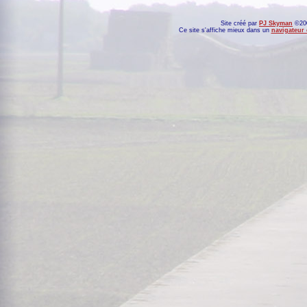
Site créé par
PJ Skyman
©200
Ce site s'affiche mieux dans un
navigateur