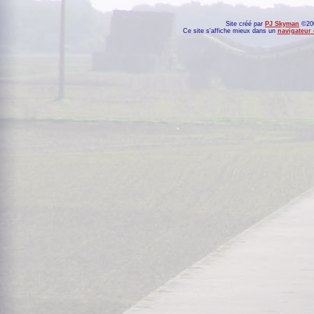
Site créé par
PJ Skyman
©200
Ce site s'affiche mieux dans un
navigateur