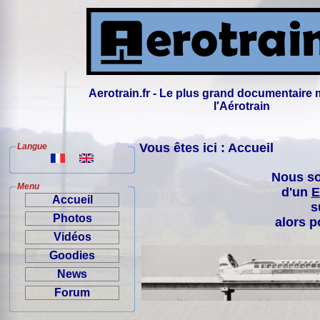
Aerotrain.fr - Le plus grand documentaire 
l'Aérotrain
Vous êtes ici : Accueil
Langue
Nous so
Menu
d'un
E
Accueil
s
Photos
alors p
Vidéos
Goodies
News
Forum