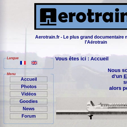
Aerotrain.fr - Le plus grand documentaire 
l'Aérotrain
Vous êtes ici : Accueil
Langue
Nous so
Menu
d'un
E
Accueil
s
Photos
alors p
Vidéos
Goodies
News
Forum