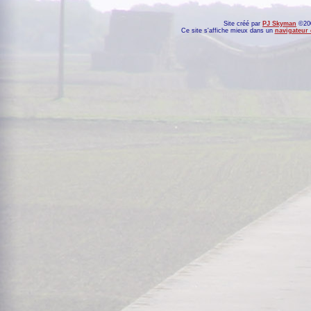
Site créé par
PJ Skyman
©200
Ce site s'affiche mieux dans un
navigateur