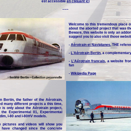
est accessible
en cliquant ici
~~~
Welcome to this tremendous place o
about the aborted project that was th
Beware, this website is only an addon 
suggest you to also visit those websit
-
Aérotrain et Naviplanes
, THE refere
-
L'Aérotrain Bertin
, a complementar
-
L'Aérotrain français
, a website fr
fan
-
Wikipedia Page
n Bertin, the father of the Aérotrain,
d many different projects a this time,
e is only about the Aérotrain project,
y the Experimental 01, Experimental
idim, I-80 and I-80HV models.
e pictures and videos will show you
 have changed since the concrete