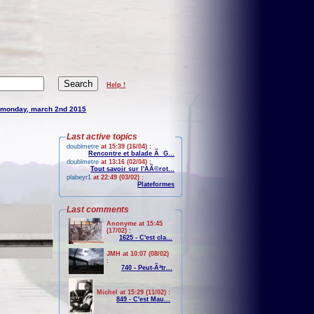
Help !
monday, march 2nd 2015
Last active topics
doublmetre
at 15:39 (16/04) :
Rencontre et balade Ã G...
doublmetre
at 13:16 (02/04) :
Tout savoir sur l'AÃ©rot...
plabeyr1
at 22:49 (03/02) :
Plateformes
Last comments
Anonyme at 15:45
(17/02) :
1625 - C'est cla...
JMH at 10:07 (08/02)
:
740 - Peut-Ãªtr...
Michel at 15:29 (11/02) :
849 - C'est Mau...