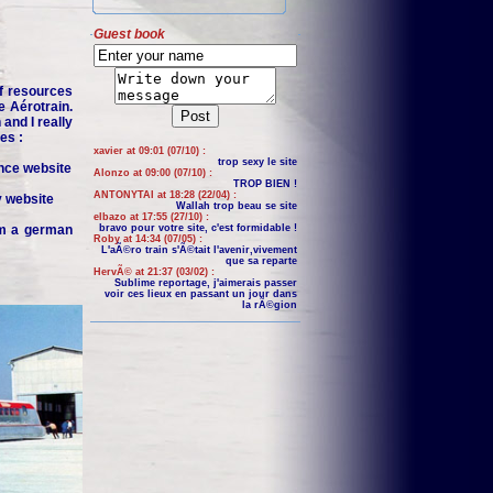
Guest book
f resources
e Aérotrain.
and I really
es :
xavier at 09:01 (07/10) :
trop sexy le site
nce website
Alonzo at 09:00 (07/10) :
TROP BIEN !
ANTONYTAI at 18:28 (22/04) :
y website
Wallah trop beau se site
elbazo at 17:55 (27/10) :
om a german
bravo pour votre site, c'est formidable !
Roby at 14:34 (07/05) :
L'aÃ©ro train s'Ã©tait l'avenir,vivement
que sa reparte
HervÃ© at 21:37 (03/02) :
Sublime reportage, j'aimerais passer
voir ces lieux en passant un jour dans
la rÃ©gion