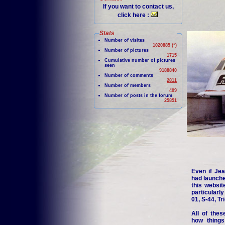
If you want to contact us,
click here :
Stats
Number of visites
1020885 (*)
Number of pictures
1715
Cumulative number of pictures
seen
9188840
Number of comments
2811
Number of members
409
Number of posts in the forum
25851
Even if Jea
had launche
this websit
particularl
01, S-44, Tr
All of thes
how things