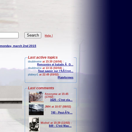
Help !
monday, march 2nd 2015
Last active topics
doublmetre
at 15:39 (16/04) :
Rencontre et balade Ã G...
doublmetre
at 13:16 (02/04) :
Tout savoir sur l'AÃ©rot...
plabeyr1
at 22:49 (03/02) :
Plateformes
Last comments
Anonyme at 15:45
(17/02) :
1625 - C'est cla...
JMH at 10:07 (08/02)
:
740 - Peut-Ãªtr...
Michel at 15:29 (11/02) :
849 - C'est Mau...