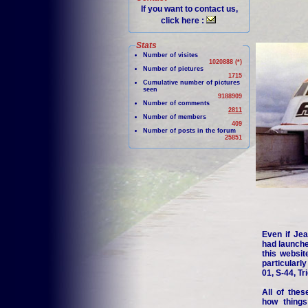
If you want to contact us,
click here :
Stats
Number of visites
1020888 (*)
Number of pictures
1715
Cumulative number of pictures
seen
9188909
Number of comments
2811
Number of members
409
Number of posts in the forum
25851
Even if Jea
had launche
this websit
particularl
01, S-44, Tr
All of thes
how things