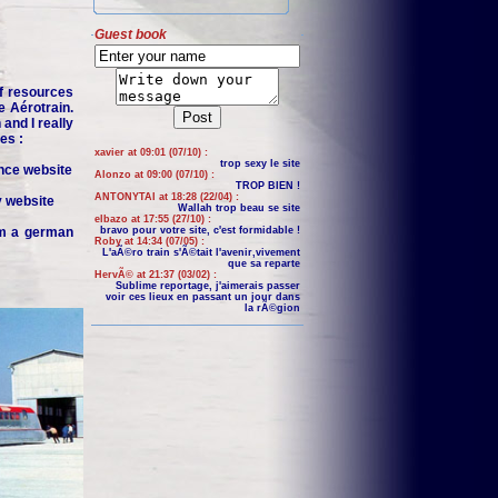
Guest book
f resources
e Aérotrain.
and I really
es :
xavier at 09:01 (07/10) :
trop sexy le site
nce website
Alonzo at 09:00 (07/10) :
TROP BIEN !
ANTONYTAI at 18:28 (22/04) :
y website
Wallah trop beau se site
elbazo at 17:55 (27/10) :
om a german
bravo pour votre site, c'est formidable !
Roby at 14:34 (07/05) :
L'aÃ©ro train s'Ã©tait l'avenir,vivement
que sa reparte
HervÃ© at 21:37 (03/02) :
Sublime reportage, j'aimerais passer
voir ces lieux en passant un jour dans
la rÃ©gion