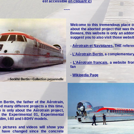
est accessible
en cliquant ici
~~~
Welcome to this tremendous place o
about the aborted project that was th
Beware, this website is only an addon 
suggest you to also visit those websit
-
Aérotrain et Naviplanes
, THE refere
-
L'Aérotrain Bertin
, a complementar
-
L'Aérotrain français
, a website fr
fan
-
Wikipedia Page
n Bertin, the father of the Aérotrain,
d many different projects a this time,
e is only about the Aérotrain project,
y the Experimental 01, Experimental
idim, I-80 and I-80HV models.
e pictures and videos will show you
 have changed since the concrete