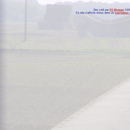
Site créé par
PJ Skyman
©200
Ce site s'affiche mieux dans un
navigateur