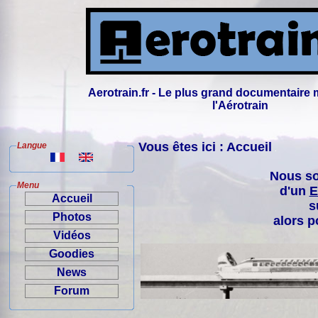
Aerotrain.fr - Le plus grand documentaire 
l'Aérotrain
Vous êtes ici : Accueil
Langue
Nous so
Menu
d'un
E
Accueil
s
Photos
alors p
Vidéos
Goodies
News
Forum