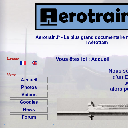
Aerotrain.fr - Le plus grand documentaire 
l'Aérotrain
Vous êtes ici : Accueil
Langue
Nous so
Menu
d'un
E
Accueil
s
Photos
alors p
Vidéos
Goodies
News
Forum