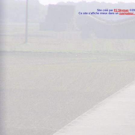
Site créé par
PJ Skyman
©200
Ce site s'affiche mieux dans un
navigateur