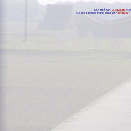
Site créé par
PJ Skyman
©200
Ce site s'affiche mieux dans un
navigateur