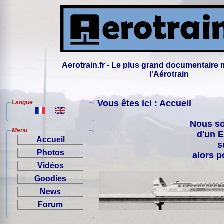
Aerotrain.fr - Le plus grand documentaire 
l'Aérotrain
Vous êtes ici : Accueil
Langue
Nous so
Menu
d'un
E
Accueil
s
Photos
alors p
Vidéos
Goodies
News
Forum