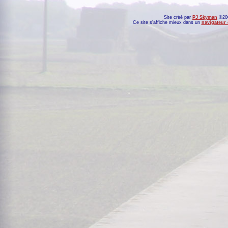
Site créé par
PJ Skyman
©200
Ce site s'affiche mieux dans un
navigateur