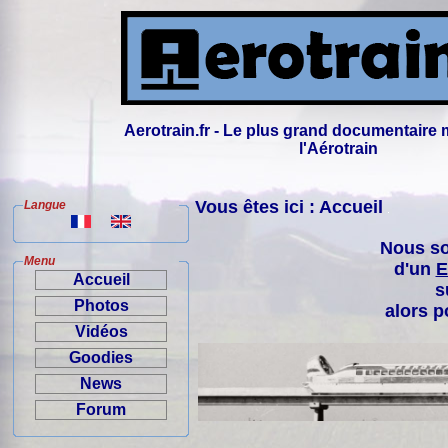
Aerotrain.fr - Le plus grand documentaire 
l'Aérotrain
Vous êtes ici : Accueil
Langue
Nous so
Menu
d'un
E
Accueil
s
Photos
alors p
Vidéos
Goodies
News
Forum