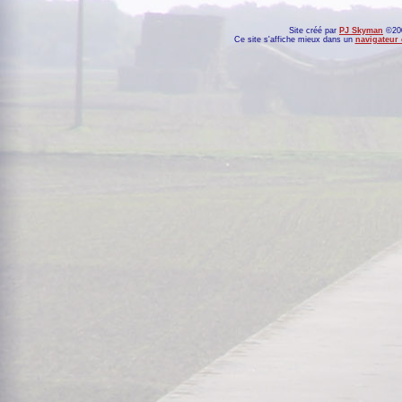
Site créé par
PJ Skyman
©200
Ce site s'affiche mieux dans un
navigateur