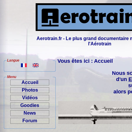
Aerotrain.fr - Le plus grand documentaire 
l'Aérotrain
Vous êtes ici : Accueil
Langue
Nous so
Menu
d'un
E
Accueil
s
Photos
alors p
Vidéos
Goodies
News
Forum