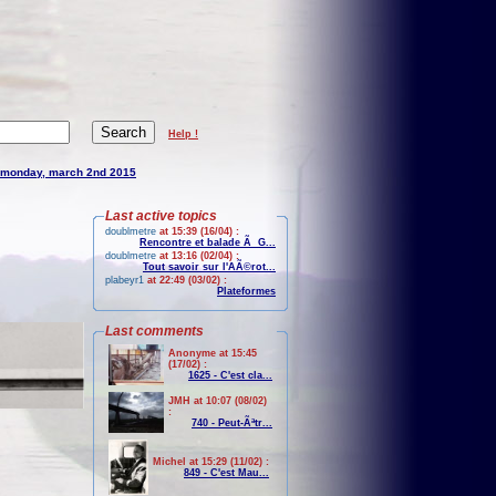
Help !
monday, march 2nd 2015
Last active topics
doublmetre
at 15:39 (16/04) :
Rencontre et balade Ã G...
doublmetre
at 13:16 (02/04) :
Tout savoir sur l'AÃ©rot...
plabeyr1
at 22:49 (03/02) :
Plateformes
Last comments
Anonyme at 15:45
(17/02) :
1625 - C'est cla...
JMH at 10:07 (08/02)
:
740 - Peut-Ãªtr...
Michel at 15:29 (11/02) :
849 - C'est Mau...