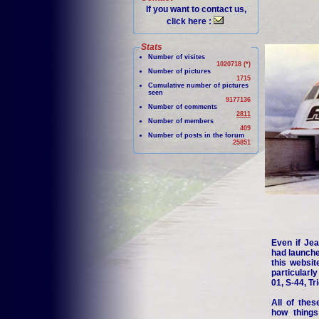
If you want to contact us,
click here :
Stats
Number of visites
1020718 (*)
Number of pictures
1715
Cumulative number of pictures
seen
9177136
Number of comments
2811
Number of members
409
Number of posts in the forum
25851
Even if Jea
had launche
this websit
particularl
01, S-44, Tr
All of thes
how things