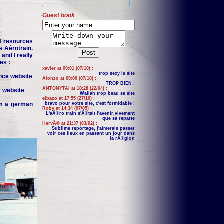
Guest book
f resources
e Aérotrain.
and I really
es :
xavier at 09:01 (07/10) :
trop sexy le site
nce website
Alonzo at 09:00 (07/10) :
TROP BIEN !
ANTONYTAI at 18:28 (22/04) :
y website
Wallah trop beau se site
elbazo at 17:55 (27/10) :
om a german
bravo pour votre site, c'est formidable !
Roby at 14:34 (07/05) :
L'aÃ©ro train s'Ã©tait l'avenir,vivement
que sa reparte
HervÃ© at 21:37 (03/02) :
Sublime reportage, j'aimerais passer
voir ces lieux en passant un jour dans
la rÃ©gion