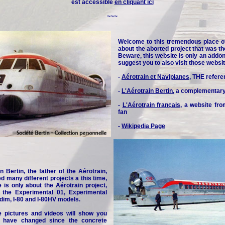
est accessible
en cliquant ici
~~~
Welcome to this tremendous place o
about the aborted project that was th
Beware, this website is only an addon 
suggest you to also visit those websit
-
Aérotrain et Naviplanes
, THE refere
-
L'Aérotrain Bertin
, a complementar
-
L'Aérotrain français
, a website fr
fan
-
Wikipedia Page
n Bertin, the father of the Aérotrain,
d many different projects a this time,
e is only about the Aérotrain project,
y the Experimental 01, Experimental
idim, I-80 and I-80HV models.
e pictures and videos will show you
 have changed since the concrete