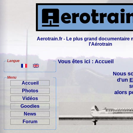
Aerotrain.fr - Le plus grand documentaire 
l'Aérotrain
Vous êtes ici : Accueil
Langue
Nous so
Menu
d'un
E
Accueil
s
Photos
alors p
Vidéos
Goodies
News
Forum