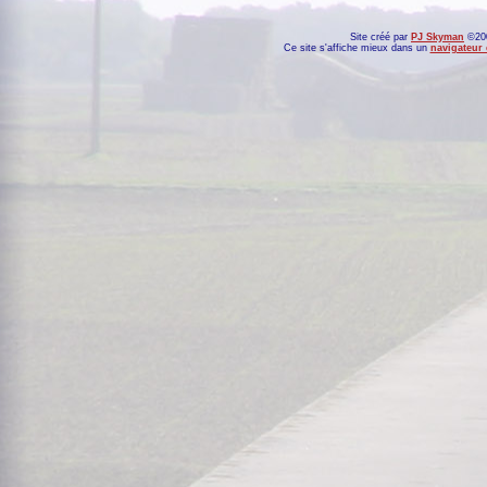
Site créé par
PJ Skyman
©200
Ce site s'affiche mieux dans un
navigateur