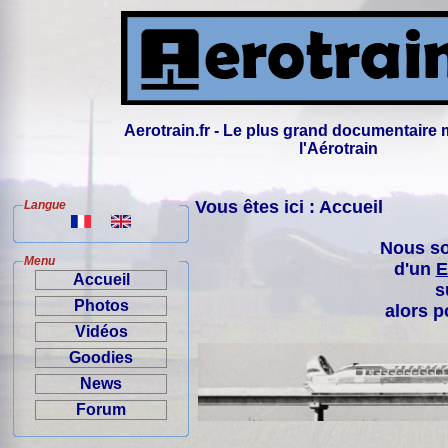
Aerotrain.fr - Le plus grand documentaire 
l'Aérotrain
Vous êtes ici : Accueil
Langue
Nous so
Menu
d'un
E
Accueil
s
Photos
alors p
Vidéos
Goodies
News
Forum