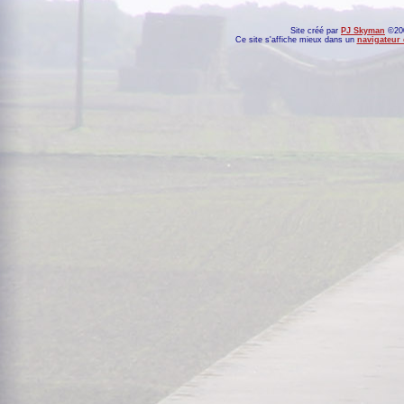
Site créé par
PJ Skyman
©200
Ce site s'affiche mieux dans un
navigateur