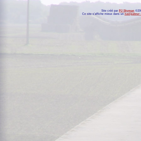
Site créé par
PJ Skyman
©200
Ce site s'affiche mieux dans un
navigateur