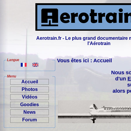
Aerotrain.fr - Le plus grand documentaire 
l'Aérotrain
Vous êtes ici : Accueil
Langue
Nous so
Menu
d'un
E
Accueil
s
Photos
alors p
Vidéos
Goodies
News
Forum