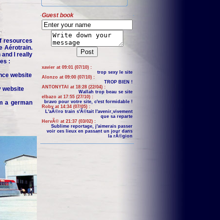
Guest book
f resources
e Aérotrain.
and I really
es :
xavier at 09:01 (07/10) :
trop sexy le site
nce website
Alonzo at 09:00 (07/10) :
TROP BIEN !
ANTONYTAI at 18:28 (22/04) :
y website
Wallah trop beau se site
elbazo at 17:55 (27/10) :
om a german
bravo pour votre site, c'est formidable !
Roby at 14:34 (07/05) :
L'aÃ©ro train s'Ã©tait l'avenir,vivement
que sa reparte
HervÃ© at 21:37 (03/02) :
Sublime reportage, j'aimerais passer
voir ces lieux en passant un jour dans
la rÃ©gion