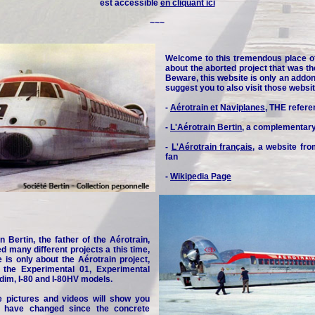
est accessible
en cliquant ici
~~~
Welcome to this tremendous place o
about the aborted project that was th
Beware, this website is only an addon 
suggest you to also visit those websit
-
Aérotrain et Naviplanes
, THE refere
-
L'Aérotrain Bertin
, a complementar
-
L'Aérotrain français
, a website fr
fan
-
Wikipedia Page
n Bertin, the father of the Aérotrain,
d many different projects a this time,
e is only about the Aérotrain project,
y the Experimental 01, Experimental
idim, I-80 and I-80HV models.
e pictures and videos will show you
 have changed since the concrete