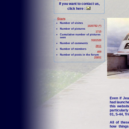
If you want to contact us,
click here :
Stats
Number of visites
1020782 (*)
Number of pictures
1715
Cumulative number of pictures
seen
9181520
Number of comments
2811
Number of members
409
Number of posts in the forum
25851
Even if Jea
had launche
this websit
particularl
01, S-44, Tr
All of thes
how things