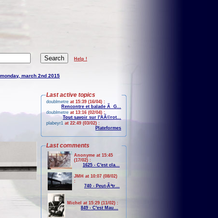
Help !
monday, march 2nd 2015
Last active topics
doublmetre
at 15:39 (16/04) :
Rencontre et balade Ã G...
doublmetre
at 13:16 (02/04) :
Tout savoir sur l'AÃ©rot...
plabeyr1
at 22:49 (03/02) :
Plateformes
Last comments
Anonyme at 15:45
(17/02) :
1625 - C'est cla...
JMH at 10:07 (08/02)
:
740 - Peut-Ãªtr...
Michel at 15:29 (11/02) :
849 - C'est Mau...