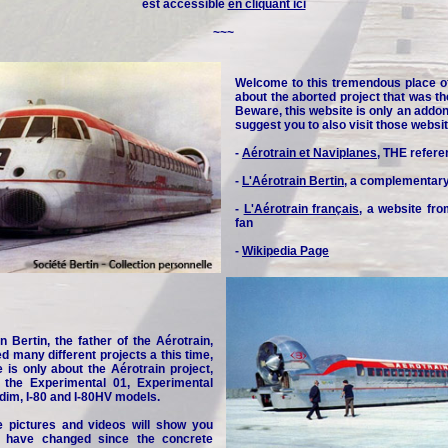
est accessible
en cliquant ici
~~~
Welcome to this tremendous place o
about the aborted project that was th
Beware, this website is only an addon 
suggest you to also visit those websit
-
Aérotrain et Naviplanes
, THE refere
-
L'Aérotrain Bertin
, a complementar
-
L'Aérotrain français
, a website fr
fan
-
Wikipedia Page
n Bertin, the father of the Aérotrain,
d many different projects a this time,
e is only about the Aérotrain project,
y the Experimental 01, Experimental
idim, I-80 and I-80HV models.
e pictures and videos will show you
 have changed since the concrete