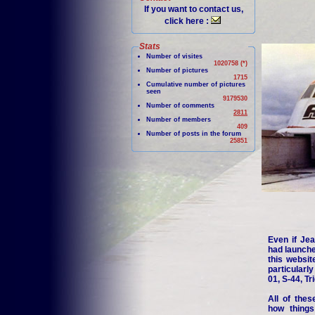
If you want to contact us,
click here :
Stats
Number of visites
1020758 (*)
Number of pictures
1715
Cumulative number of pictures
seen
9179530
Number of comments
2811
Number of members
409
Number of posts in the forum
25851
Even if Jea
had launche
this websit
particularl
01, S-44, Tr
All of thes
how things