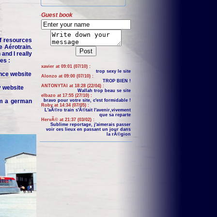
Guest book
f resources
e Aérotrain.
and I really
es :
xavier at 09:01 (07/10) :
trop sexy le site
nce website
Alonzo at 09:00 (07/10) :
TROP BIEN !
ANTONYTAI at 18:28 (22/04) :
y website
Wallah trop beau se site
elbazo at 17:55 (27/10) :
om a german
bravo pour votre site, c'est formidable !
Roby at 14:34 (07/05) :
L'aÃ©ro train s'Ã©tait l'avenir,vivement
que sa reparte
HervÃ© at 21:37 (03/02) :
Sublime reportage, j'aimerais passer
voir ces lieux en passant un jour dans
la rÃ©gion