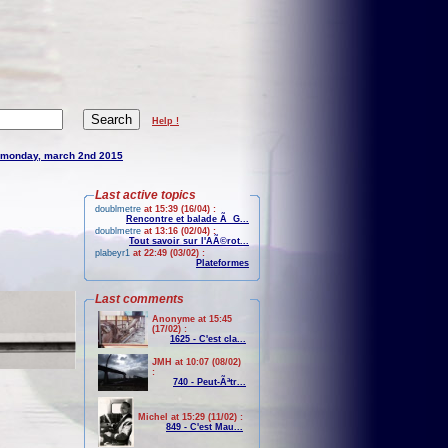
Help !
monday, march 2nd 2015
Last active topics
doublmetre
at 15:39 (16/04) :
Rencontre et balade Ã G...
doublmetre
at 13:16 (02/04) :
Tout savoir sur l'AÃ©rot...
plabeyr1
at 22:49 (03/02) :
Plateformes
Last comments
Anonyme at 15:45
(17/02) :
1625 - C'est cla...
JMH at 10:07 (08/02)
:
740 - Peut-Ãªtr...
Michel at 15:29 (11/02) :
849 - C'est Mau...