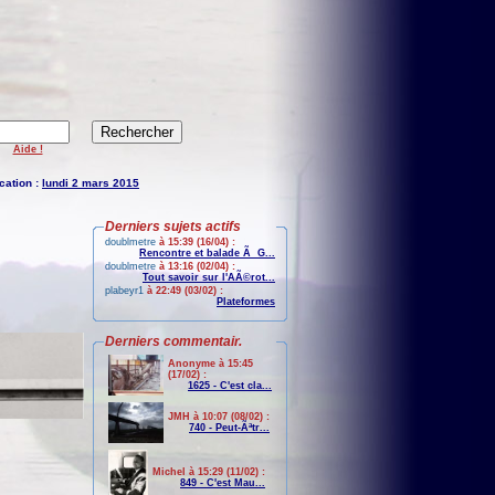
Aide !
cation :
lundi 2 mars 2015
Derniers sujets actifs
doublmetre
à 15:39 (16/04) :
Rencontre et balade Ã G...
doublmetre
à 13:16 (02/04) :
Tout savoir sur l'AÃ©rot...
plabeyr1
à 22:49 (03/02) :
Plateformes
Derniers commentair.
Anonyme à 15:45
(17/02) :
1625 - C'est cla...
JMH à 10:07 (08/02) :
740 - Peut-Ãªtr...
Michel à 15:29 (11/02) :
849 - C'est Mau...