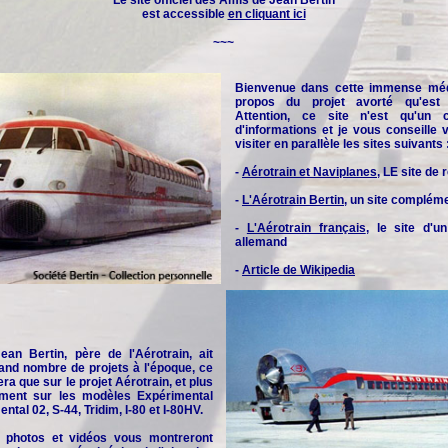
Le site officiel des
Amis de Jean Bertin
est accessible
en cliquant ici
~~~
Bienvenue dans cette immense méd
propos du projet avorté qu'est l
Attention, ce site n'est qu'un 
d'informations et je vous conseille
visiter en parallèle les sites suivants 
-
Aérotrain et Naviplanes
, LE site de
-
L'Aérotrain Bertin
, un site complém
-
L'Aérotrain français
, le site d'u
allemand
-
Article de Wikipedia
an Bertin, père de l'Aérotrain, ait
and nombre de projets à l'époque, ce
era que sur le projet Aérotrain, et plus
rement sur les modèles Expérimental
ntal 02, S-44, Tridim, I-80 et I-80HV.
 photos et vidéos vous montreront