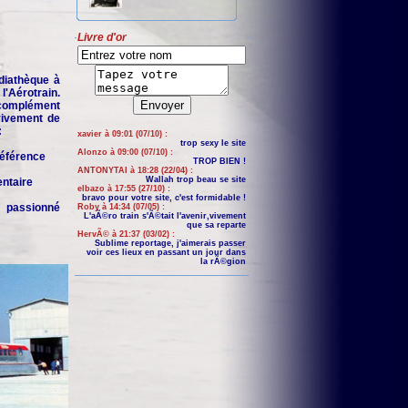
Livre d'or
iathèque à
'Aérotrain.
complément
 vivement de
:
xavier à 09:01 (07/10) :
trop sexy le site
Alonzo à 09:00 (07/10) :
 référence
TROP BIEN !
ANTONYTAI à 18:28 (22/04) :
Wallah trop beau se site
entaire
elbazo à 17:55 (27/10) :
bravo pour votre site, c'est formidable !
n passionné
Roby à 14:34 (07/05) :
L'aÃ©ro train s'Ã©tait l'avenir,vivement
que sa reparte
HervÃ© à 21:37 (03/02) :
Sublime reportage, j'aimerais passer
voir ces lieux en passant un jour dans
la rÃ©gion