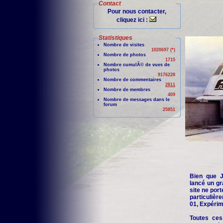
Contact
Pour nous contacter,
cliquez ici :
Statistiques
Nombre de visites
1020697 (*)
Nombre de photos
1715
Nombre cumulÃ© de vues de
photos
9176228
Nombre de commentaires
2811
Nombre de membres
409
Nombre de messages dans le
forum
25851
Bien que Je
lancé un gr
site ne port
particuliè
01, Expérime
Toutes ces