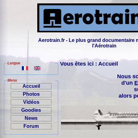
Aerotrain.fr - Le plus grand documentaire 
l'Aérotrain
Vous êtes ici : Accueil
Langue
Nous so
Menu
d'un
E
Accueil
s
Photos
alors p
Vidéos
Goodies
News
Forum