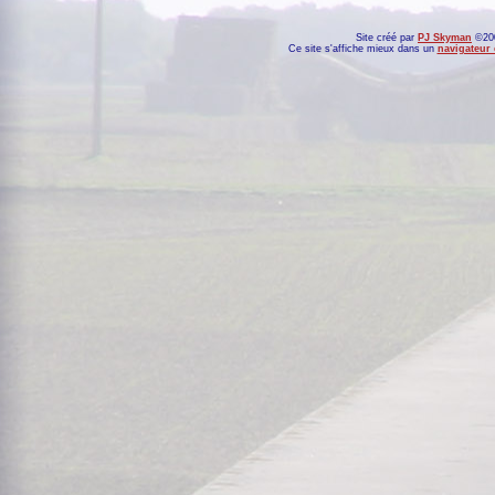
Site créé par
PJ Skyman
©200
Ce site s'affiche mieux dans un
navigateur