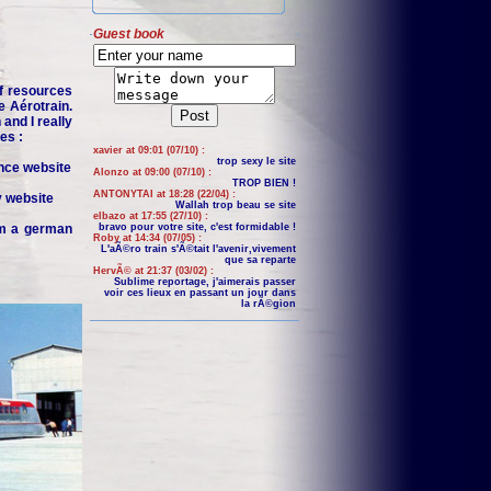
Guest book
f resources
e Aérotrain.
and I really
es :
xavier at 09:01 (07/10) :
trop sexy le site
nce website
Alonzo at 09:00 (07/10) :
TROP BIEN !
ANTONYTAI at 18:28 (22/04) :
y website
Wallah trop beau se site
elbazo at 17:55 (27/10) :
om a german
bravo pour votre site, c'est formidable !
Roby at 14:34 (07/05) :
L'aÃ©ro train s'Ã©tait l'avenir,vivement
que sa reparte
HervÃ© at 21:37 (03/02) :
Sublime reportage, j'aimerais passer
voir ces lieux en passant un jour dans
la rÃ©gion