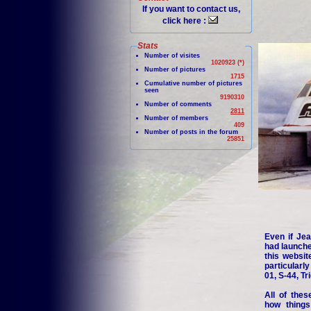
If you want to contact us,
click here :
Stats
Number of visites
1020923 (*)
Number of pictures
1715
Cumulative number of pictures
seen
9190310
Number of comments
2811
Number of members
409
Number of posts in the forum
25851
Even if Jea
had launche
this websit
particularl
01, S-44, Tr
All of thes
how things