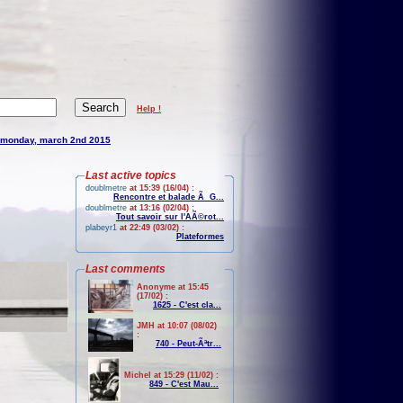
Help !
monday, march 2nd 2015
Last active topics
doublmetre
at 15:39 (16/04) :
Rencontre et balade Ã G...
doublmetre
at 13:16 (02/04) :
Tout savoir sur l'AÃ©rot...
plabeyr1
at 22:49 (03/02) :
Plateformes
Last comments
Anonyme at 15:45
(17/02) :
1625 - C'est cla...
JMH at 10:07 (08/02)
:
740 - Peut-Ãªtr...
Michel at 15:29 (11/02) :
849 - C'est Mau...