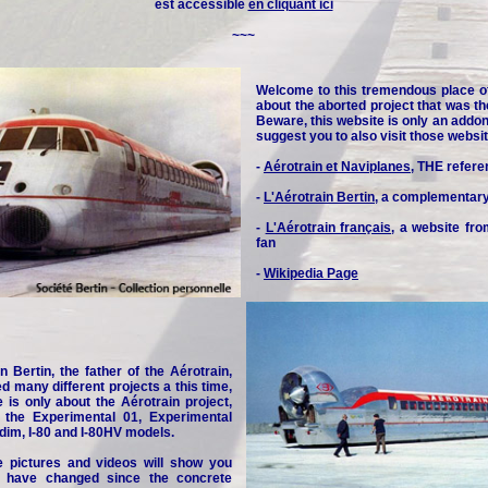
est accessible
en cliquant ici
~~~
Welcome to this tremendous place o
about the aborted project that was th
Beware, this website is only an addon 
suggest you to also visit those websit
-
Aérotrain et Naviplanes
, THE refere
-
L'Aérotrain Bertin
, a complementar
-
L'Aérotrain français
, a website fr
fan
-
Wikipedia Page
n Bertin, the father of the Aérotrain,
d many different projects a this time,
e is only about the Aérotrain project,
y the Experimental 01, Experimental
idim, I-80 and I-80HV models.
e pictures and videos will show you
 have changed since the concrete