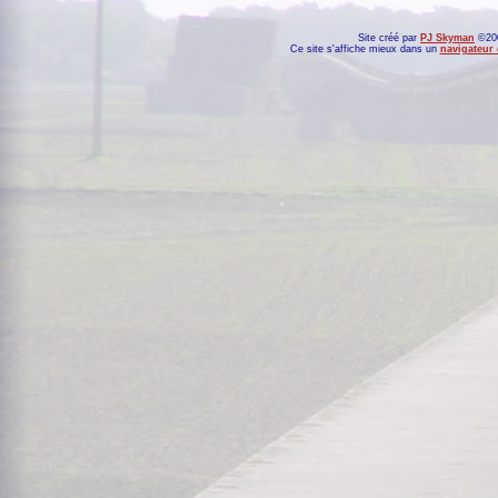
Site créé par
PJ Skyman
©200
Ce site s'affiche mieux dans un
navigateur