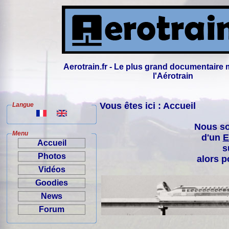
Aerotrain.fr - Le plus grand documentaire 
l'Aérotrain
Vous êtes ici : Accueil
Langue
Nous so
Menu
d'un
E
Accueil
s
Photos
alors p
Vidéos
Goodies
News
Forum