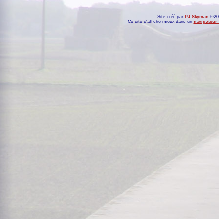
Site créé par
PJ Skyman
©200
Ce site s'affiche mieux dans un
navigateur