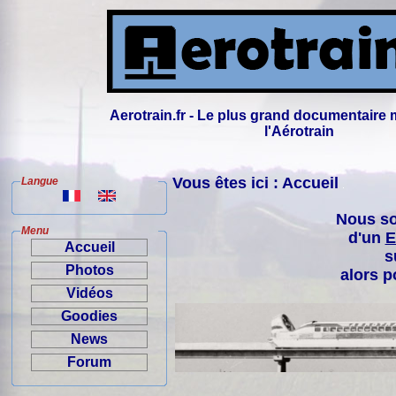
Aerotrain.fr - Le plus grand documentaire 
l'Aérotrain
Vous êtes ici : Accueil
Langue
Nous so
Menu
d'un
E
Accueil
s
Photos
alors p
Vidéos
Goodies
News
Forum