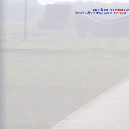
Site créé par
PJ Skyman
©200
Ce site s'affiche mieux dans un
navigateur