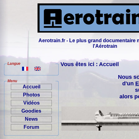
Aerotrain.fr - Le plus grand documentaire 
l'Aérotrain
Vous êtes ici : Accueil
Langue
Nous so
Menu
d'un
E
Accueil
s
Photos
alors p
Vidéos
Goodies
News
Forum