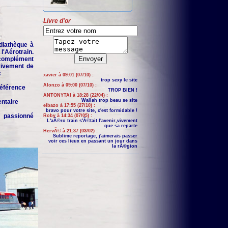
Livre d'or
iathèque à
'Aérotrain.
complément
 vivement de
:
xavier à 09:01 (07/10) :
trop sexy le site
Alonzo à 09:00 (07/10) :
 référence
TROP BIEN !
ANTONYTAI à 18:28 (22/04) :
Wallah trop beau se site
entaire
elbazo à 17:55 (27/10) :
bravo pour votre site, c'est formidable !
n passionné
Roby à 14:34 (07/05) :
L'aÃ©ro train s'Ã©tait l'avenir,vivement
que sa reparte
HervÃ© à 21:37 (03/02) :
Sublime reportage, j'aimerais passer
voir ces lieux en passant un jour dans
la rÃ©gion