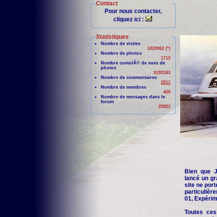
Contact
Pour nous contacter,
cliquez ici :
Statistiques
Nombre de visites
1020962 (*)
Nombre de photos
1715
Nombre cumulÃ© de vues de
photos
9193343
Nombre de commentaires
2811
Nombre de membres
409
Nombre de messages dans le
forum
25851
Bien que Je
lancé un gr
site ne port
particuliè
01, Expérime
Toutes ces