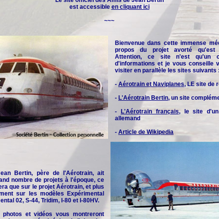
Le site officiel des
Amis de Jean Bertin
est accessible
en cliquant ici
~~~
Bienvenue dans cette immense méd
propos du projet avorté qu'est l
Attention, ce site n'est qu'un 
d'informations et je vous conseille
visiter en parallèle les sites suivants 
-
Aérotrain et Naviplanes
, LE site de
-
L'Aérotrain Bertin
, un site complém
-
L'Aérotrain français
, le site d'u
allemand
-
Article de Wikipedia
an Bertin, père de l'Aérotrain, ait
and nombre de projets à l'époque, ce
era que sur le projet Aérotrain, et plus
rement sur les modèles Expérimental
ntal 02, S-44, Tridim, I-80 et I-80HV.
 photos et vidéos vous montreront