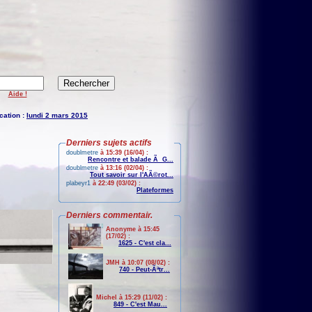
Aide !
cation :
lundi 2 mars 2015
Derniers sujets actifs
doublmetre
à 15:39 (16/04) :
Rencontre et balade Ã G...
doublmetre
à 13:16 (02/04) :
Tout savoir sur l'AÃ©rot...
plabeyr1
à 22:49 (03/02) :
Plateformes
Derniers commentair.
Anonyme à 15:45
(17/02) :
1625 - C'est cla...
JMH à 10:07 (08/02) :
740 - Peut-Ãªtr...
Michel à 15:29 (11/02) :
849 - C'est Mau...