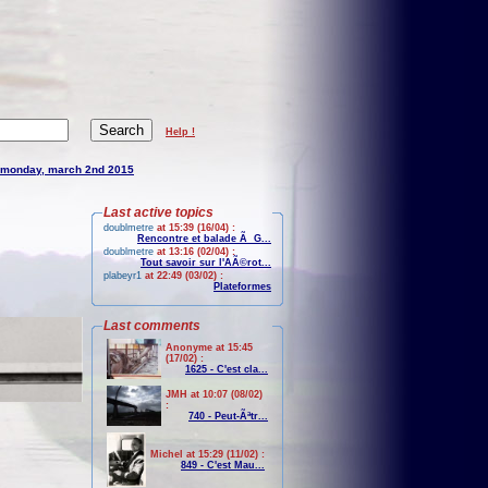
Help !
monday, march 2nd 2015
Last active topics
doublmetre
at 15:39 (16/04) :
Rencontre et balade Ã G...
doublmetre
at 13:16 (02/04) :
Tout savoir sur l'AÃ©rot...
plabeyr1
at 22:49 (03/02) :
Plateformes
Last comments
Anonyme at 15:45
(17/02) :
1625 - C'est cla...
JMH at 10:07 (08/02)
:
740 - Peut-Ãªtr...
Michel at 15:29 (11/02) :
849 - C'est Mau...