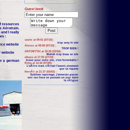
Guest book
f resources
e Aérotrain.
and I really
es :
xavier at 09:01 (07/10) :
trop sexy le site
nce website
Alonzo at 09:00 (07/10) :
TROP BIEN !
ANTONYTAI at 18:28 (22/04) :
y website
Wallah trop beau se site
elbazo at 17:55 (27/10) :
om a german
bravo pour votre site, c'est formidable !
Roby at 14:34 (07/05) :
L'aÃ©ro train s'Ã©tait l'avenir,vivement
que sa reparte
HervÃ© at 21:37 (03/02) :
Sublime reportage, j'aimerais passer
voir ces lieux en passant un jour dans
la rÃ©gion