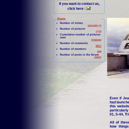
If you want to contact us,
click here :
Stats
Number of visites
1021069 (*)
Number of pictures
1715
Cumulative number of pictures
seen
9198283
Number of comments
2811
Number of members
409
Number of posts in the forum
25851
Even if Jea
had launche
this websit
particularl
01, S-44, Tr
All of thes
how things