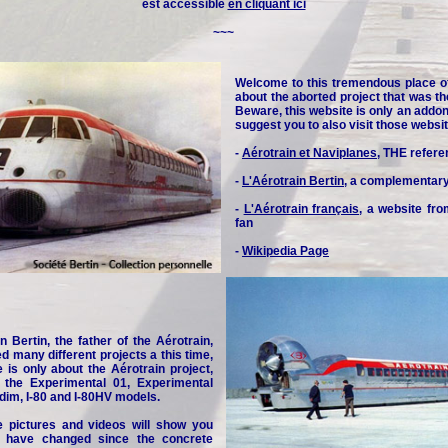
est accessible
en cliquant ici
~~~
Welcome to this tremendous place o
about the aborted project that was th
Beware, this website is only an addon 
suggest you to also visit those websit
-
Aérotrain et Naviplanes
, THE refere
-
L'Aérotrain Bertin
, a complementar
-
L'Aérotrain français
, a website fr
fan
-
Wikipedia Page
n Bertin, the father of the Aérotrain,
d many different projects a this time,
e is only about the Aérotrain project,
y the Experimental 01, Experimental
idim, I-80 and I-80HV models.
e pictures and videos will show you
 have changed since the concrete