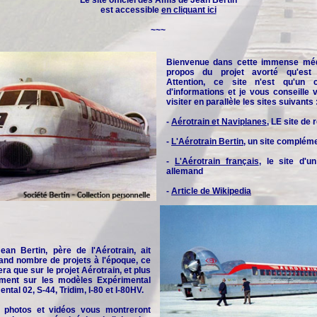
Le site officiel des
Amis de Jean Bertin
est accessible
en cliquant ici
~~~
Bienvenue dans cette immense méd
propos du projet avorté qu'est l
Attention, ce site n'est qu'un 
d'informations et je vous conseille
visiter en parallèle les sites suivants 
-
Aérotrain et Naviplanes
, LE site de
-
L'Aérotrain Bertin
, un site complém
-
L'Aérotrain français
, le site d'u
allemand
-
Article de Wikipedia
an Bertin, père de l'Aérotrain, ait
and nombre de projets à l'époque, ce
era que sur le projet Aérotrain, et plus
rement sur les modèles Expérimental
ntal 02, S-44, Tridim, I-80 et I-80HV.
 photos et vidéos vous montreront