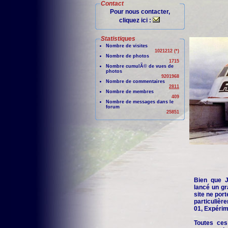
Contact
Pour nous contacter,
cliquez ici :
Statistiques
Nombre de visites
1021212 (*)
Nombre de photos
1715
Nombre cumulÃ© de vues de
photos
9201968
Nombre de commentaires
2811
Nombre de membres
409
Nombre de messages dans le
forum
25851
Bien que Je
lancé un gr
site ne port
particuliè
01, Expérime
Toutes ces