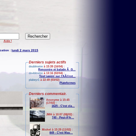
Aide !
cation :
lundi 2 mars 2015
Derniers sujets actifs
doublmetre
à 15:39 (16/04) :
Rencontre et balade Ã G...
doublmetre
à 13:16 (02/04) :
Tout savoir sur l'AÃ©rot...
plabeyr1
à 22:49 (03/02) :
Plateformes
Derniers commentair.
Anonyme à 15:45
(17/02) :
1625 - C'est cla...
JMH à 10:07 (08/02) :
740 - Peut-Ãªtr...
Michel à 15:29 (11/02) :
849 - C'est Mau...