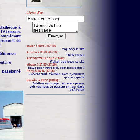
Livre d'or
iathèque à
'Aérotrain.
complément
 vivement de
:
xavier à 09:01 (07/10) :
trop sexy le site
Alonzo à 09:00 (07/10) :
 référence
TROP BIEN !
ANTONYTAI à 18:28 (22/04) :
Wallah trop beau se site
entaire
elbazo à 17:55 (27/10) :
bravo pour votre site, c'est formidable !
n passionné
Roby à 14:34 (07/05) :
L'aÃ©ro train s'Ã©tait l'avenir,vivement
que sa reparte
HervÃ© à 21:37 (03/02) :
Sublime reportage, j'aimerais passer
voir ces lieux en passant un jour dans
la rÃ©gion