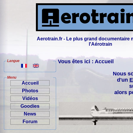
Aerotrain.fr - Le plus grand documentaire 
l'Aérotrain
Vous êtes ici : Accueil
Langue
Nous so
Menu
d'un
E
Accueil
s
Photos
alors p
Vidéos
Goodies
News
Forum