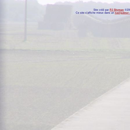
Site créé par
PJ Skyman
©200
Ce site s'affiche mieux dans un
navigateur