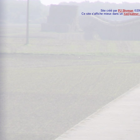
Site créé par
PJ Skyman
©200
Ce site s'affiche mieux dans un
navigateur