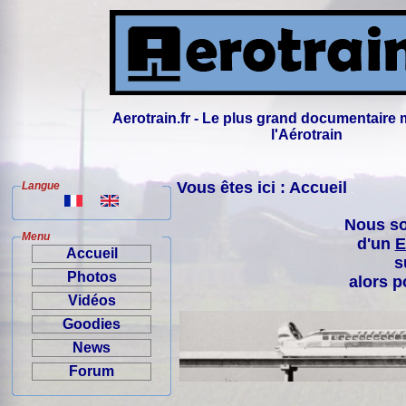
Aerotrain.fr - Le plus grand documentaire 
l'Aérotrain
Vous êtes ici : Accueil
Langue
Nous so
Menu
d'un
E
Accueil
s
Photos
alors p
Vidéos
Goodies
News
Forum