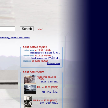
Help !
monday, march 2nd 2015
Last active topics
doublmetre
at 15:39 (16/04) :
Rencontre et balade Ã G...
doublmetre
at 13:16 (02/04) :
Tout savoir sur l'AÃ©rot...
plabeyr1
at 22:49 (03/02) :
Plateformes
Last comments
Anonyme at 15:45
(17/02) :
1625 - C'est cla...
JMH at 10:07 (08/02)
:
740 - Peut-Ãªtr...
Michel at 15:29 (11/02) :
849 - C'est Mau...