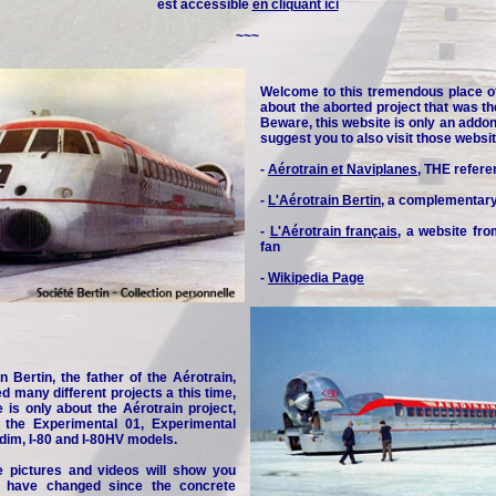
est accessible
en cliquant ici
~~~
Welcome to this tremendous place o
about the aborted project that was th
Beware, this website is only an addon 
suggest you to also visit those websit
-
Aérotrain et Naviplanes
, THE refere
-
L'Aérotrain Bertin
, a complementar
-
L'Aérotrain français
, a website fr
fan
-
Wikipedia Page
n Bertin, the father of the Aérotrain,
d many different projects a this time,
e is only about the Aérotrain project,
y the Experimental 01, Experimental
idim, I-80 and I-80HV models.
e pictures and videos will show you
 have changed since the concrete