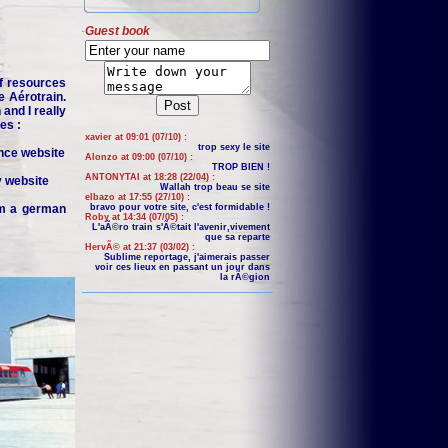
Guest book
f resources
e Aérotrain.
and I really
es :
xavier at 09:01 (07/10) :
trop sexy le site
nce website
Alonzo at 09:00 (07/10) :
TROP BIEN !
ANTONYTAI at 18:28 (22/04) :
y website
Wallah trop beau se site
elbazo at 17:55 (27/10) :
om a german
bravo pour votre site, c'est formidable !
Roby at 14:34 (07/05) :
L'aÃ©ro train s'Ã©tait l'avenir,vivement
que sa reparte
HervÃ© at 21:37 (03/02) :
Sublime reportage, j'aimerais passer
voir ces lieux en passant un jour dans
la rÃ©gion