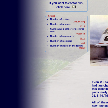
If you want to contact us,
click here :
Stats
Number of visites
1020863 (*)
Number of pictures
1715
Cumulative number of pictures
seen
9186643
Number of comments
2811
Number of members
409
Number of posts in the forum
25851
Even if Jea
had launche
this websit
particularl
01, S-44, Tr
All of thes
how things